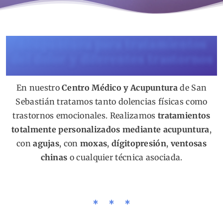
Acupuntura para tratamientos
del dolor y diferentes trastornos
En nuestro
Centro Médico y Acupuntura
de San
Sebastián tratamos tanto dolencias físicas como
trastornos emocionales. Realizamos
tratamientos
totalmente personalizados mediante acupuntura
,
con
agujas
, con
moxas
,
dígitopresión
,
ventosas
chinas
o cualquier técnica asociada.